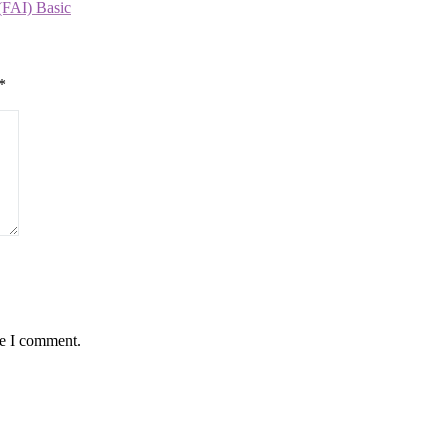
(FAI) Basic
*
me I comment.