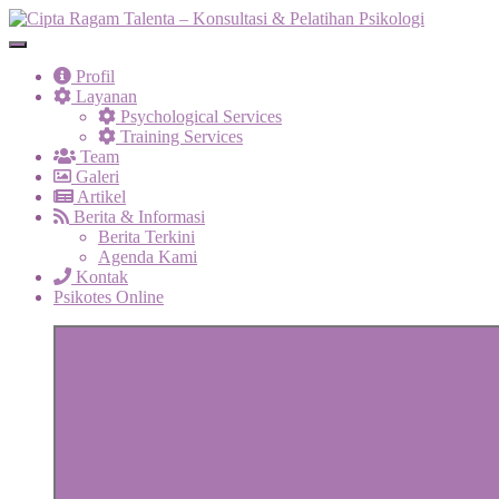
Skip
to
Menu
Cipta Ragam Talenta – Konsultasi & Pelatihan Psikologi
Layanan psikologi dan pelatihan profesional untuk anak, remaja, dan 
content
Profil
Layanan
Psychological Services
Training Services
Team
Galeri
Artikel
Berita & Informasi
Berita Terkini
Agenda Kami
Kontak
Psikotes Online
More