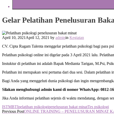
Gelar Pelatihan Penelusuran Bak
April 10, 2021
April 12, 2021
by
admin
in
Kegiatan
CV. Cipta Ragam Talenta menggelar pelatihan psikologi bagi para psi
Pelatihan psikologi online ini digelar pada 3 April 2021 lalu. Pela
Instuktur di pelatihan ini adalah Bapak Medianta Tarigan, M.Psi, Psik
Pelatihan ini merupakan sesi pertama dari dua sesi. Dalam pelatihan 
Bagi Anda yang menggeluti dunia psikologi dan ingin mengembangkan
Silakan menghubungi admin kami di nomor WhatsApp: 0812-167
Jika Anda informasi pelatihan sejenis di waktu mendatang, dengan 
IST
MBTI
pelatihan psikologi
penelusuran bakat minat
Tes psikologi
Post
Previous Post
ONLINE TRAINING – PENELUSURAN MINAT 