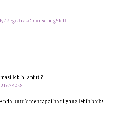
.ly/RegistrasiCounselingSkill
asi lebih lanjut ?
121678258
nda untuk mencapai hasil yang lebih baik!