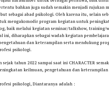
njadi narasumber untuk berbagai peristiwa, baik untu
rtentu bahkan juga sudah semakin menjadi rujukan ma
ebut sebagai abad psikologi. Oleh karena itu, selain se
untuk mengakomodir program kegiatan untuk peningka
g, baik melalui kegiatan seminar/talkshow, training/
hal ini, diharapkan sebagai wadah kegiatan pembelajar
 pengetahuan dan keterampilan serta mendukung pr
ofesi psikologi.
dan sejak tahun 2022 sampai saat ini CHARACTER semak
peningkatan keilmuan, pengetahuan dan keterampila
ofesi psikologi, Diantaranya adalah :