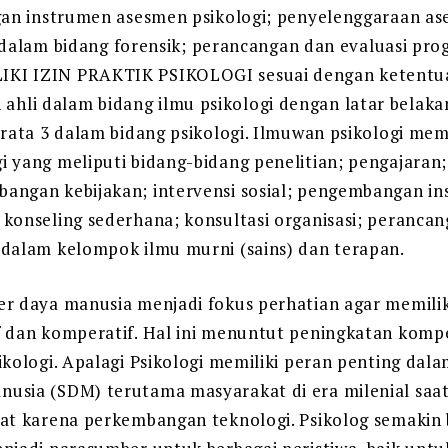
gan instrumen asesmen psikologi; penyelenggaraan ase
as dalam bidang forensik; perancangan dan evaluasi pro
KI IZIN PRAKTIK PSIKOLOGI sesuai dengan ketentua
li dalam bidang ilmu psikologi dengan latar belakan
trata 3 dalam bidang psikologi. Ilmuwan psikologi me
 yang meliputi bidang-bidang penelitian; pengajaran;
angan kebijakan; intervensi sosial; pengembangan in
konseling sederhana; konsultasi organisasi; perancan
 dalam kelompok ilmu murni (sains) dan terapan.
r daya manusia menjadi fokus perhatian agar memilik
f dan komperatif. Hal ini menuntut peningkatan komp
ikologi. Apalagi Psikologi memiliki peran penting da
usia (SDM) terutama masyarakat di era milenial saat
pat karena perkembangan teknologi. Psikolog semakin