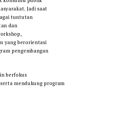
k konsumsi publik
syarakat. Jadi saat
bagai tuntutan
tan dan
workshop,
an yang berorientasi
ogram pengembangan
in berfokus
n serta mendukung program