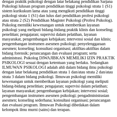
dengan praktik psikologi dengan latar belakang pendidikan Sarjana
Tester
Psikologi lulusan program pendidikan tinggi psikologi strata 1 (S1)
&
sistem kurikukum lama atau yang mengikuti pendidikan tinggi
Skoring
psikologi strata 1 (S1) dan lulus dari pendidikan profesi psikologi
(Administrasi)
atau strata 2 (S2) Pendidikan Magister Psikologi (Profesi Psikolog).
WPPSI
Psikolog memiliki kewenangan untuk memberikan layanan
(Wechsler
psikologi yang meliputi bidang-bidang praktik klinis dan konseling;
Preschool
penelitian; pengajaran; supervisi dalam pelatihan, layanan
and
masyarakat, pengembangan kebijakan; intervensi sosial dan klinis;
Primary
pengembangan instrumen asesmen psikologi; penyelenggaraan
Scale
asesmen; konseling; konsultasi organisasi; aktifitas-aktifitas dalam
of
bidang forensik; perancangan dan evaluasi program; serta
Intelligence)
administrasi. Psikolog DIWAJIBKAN MEMILIKI IZIN PRAKTIK
PSIKOLOGI sesuai dengan ketentuan yang berlaku. Sedangkan
ILMUWAN PSIKOLOGI adalah ahli dalam bidang ilmu psikologi
dengan latar belakang pendidikan strata 1 dan/atau strata 2 dan/atau
strata 3 dalam bidang psikologi. Ilmuwan psikologi memiliki
kewenangan untuk memberikan layanan psikologi yang meliputi
bidang-bidang penelitian; pengajaran; supervisi dalam pelatihan;
layanan masyarakat; pengembangan kebijakan; intervensi sosial;
pengembangan instrumen asesmen psikologi; pengadministrasian
asesmen; konseling sederhana; konsultasi organisasi; perancangan
dan evaluasi program. Ilmuwan Psikologi dibedakan dalam
kelompok ilmu murni (sains) dan terapan.