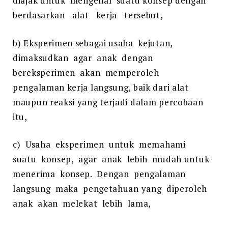
diajak untuk mengenal suatu konsep dengan
berdasarkan alat kerja tersebut,
b) Eksperimen sebagai usaha kejutan,
dimaksudkan agar anak dengan
bereksperimen akan memperoleh
pengalaman kerja langsung, baik dari alat
maupun reaksi yang terjadi dalam percobaan
itu,
c) Usaha eksperimen untuk memahami
suatu konsep, agar anak lebih mudah untuk
menerima konsep. Dengan pengalaman
langsung maka pengetahuan yang diperoleh
anak akan melekat lebih lama,