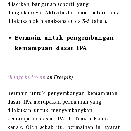
dijadikan bangunan seperti yang
diinginkannya. Aktivitas bermain ini terutama
dilakukan oleh anak-anak usia 3-5 tahun.
Bermain untuk pengembangan
kemampuan dasar IPA
(Image by jcomp
on Freepik)
Bermain untuk pengembangan kemampuan
dasar IPA merupakan permainan yang
dilakukan untuk mengembangkan
kemampuan dasar IPA di Taman Kanak-
kanak. Oleh sebab itu, permainan ini syarat