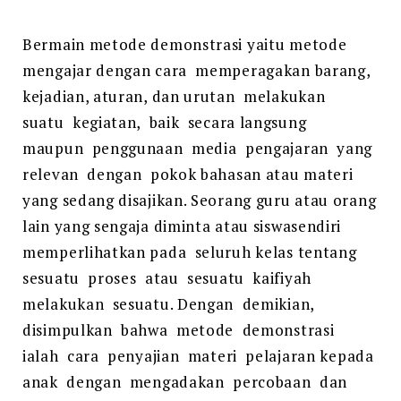
Bermain metode demonstrasi yaitu metode
mengajar dengan cara memperagakan barang,
kejadian, aturan, dan urutan melakukan
suatu kegiatan, baik secara langsung
maupun penggunaan media pengajaran yang
relevan dengan pokok bahasan atau materi
yang sedang disajikan. Seorang guru atau orang
lain yang sengaja diminta atau siswasendiri
memperlihatkan pada seluruh kelas tentang
sesuatu proses atau sesuatu kaifiyah
melakukan sesuatu. Dengan demikian,
disimpulkan bahwa metode demonstrasi
ialah cara penyajian materi pelajaran kepada
anak dengan mengadakan percobaan dan