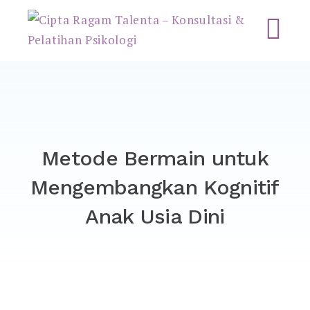
Cipta Ragam Talenta –
Konsultasi & Pelatihan
Psikologi
Metode Bermain untuk
Mengembangkan Kognitif
Anak Usia Dini