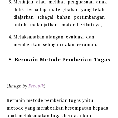
Meninjau atau melihat penguasaan anak
didik terhadap materi/bahan yang telah
diajarkan sebagai bahan pertimbangan
untuk melanjutkan materi berikutnya,
Melaksanakan ulangan, evaluasi dan
memberikan selingan dalam ceramah.
Bermain Metode Pemberian Tugas
(
Image by
Freepik
)
Bermain metode pemberian tugas yaitu
metode yang memberikan kesempatan kepada
anak melaksanakan tugas berdasarkan