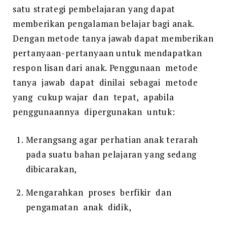
satu strategi pembelajaran yang dapat
memberikan pengalaman belajar bagi anak.
Dengan metode tanya jawab dapat memberikan
pertanyaan-pertanyaan untuk mendapatkan
respon lisan dari anak. Penggunaan metode
tanya jawab dapat dinilai sebagai metode
yang cukup wajar dan tepat, apabila
penggunaannya dipergunakan untuk:
Merangsang agar perhatian anak terarah
pada suatu bahan pelajaran yang sedang
dibicarakan,
Mengarahkan proses berfikir dan
pengamatan anak didik,