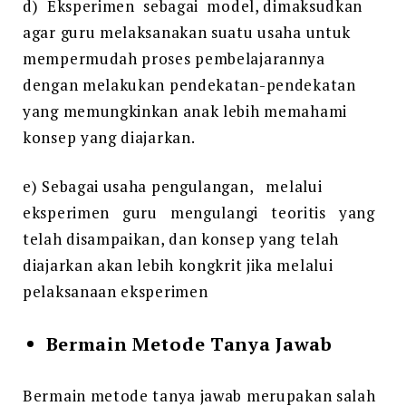
d) Eksperimen sebagai model, dimaksudkan
agar guru melaksanakan suatu usaha untuk
mempermudah proses pembelajarannya
dengan melakukan pendekatan-pendekatan
yang memungkinkan anak lebih memahami
konsep yang diajarkan.
e) Sebagai usaha pengulangan, melalui
eksperimen guru mengulangi teoritis yang
telah disampaikan, dan konsep yang telah
diajarkan akan lebih kongkrit jika melalui
pelaksanaan eksperimen
Bermain Metode Tanya Jawab
Bermain metode tanya jawab merupakan salah