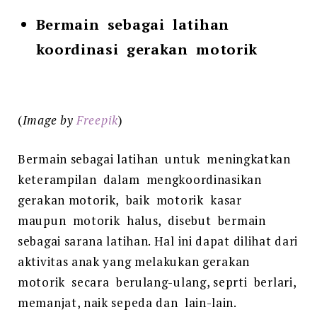
Bermain sebagai latihan
koordinasi gerakan motorik
(
Image by
Freepik
)
Bermain sebagai latihan untuk meningkatkan
keterampilan dalam mengkoordinasikan
gerakan motorik, baik motorik kasar
maupun motorik halus, disebut bermain
sebagai sarana latihan. Hal ini dapat dilihat dari
aktivitas anak yang melakukan gerakan
motorik secara berulang-ulang, seprti berlari,
memanjat, naik sepeda dan lain-lain.