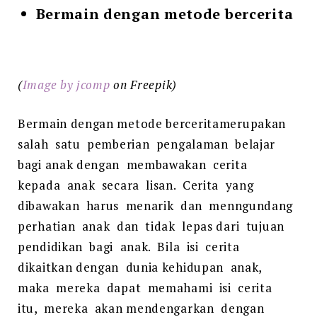
Bermain dengan metode bercerita
(
Image by jcomp
on Freepik)
Bermain dengan metode berceritamerupakan
salah satu pemberian pengalaman belajar
bagi anak dengan membawakan cerita
kepada anak secara lisan. Cerita yang
dibawakan harus menarik dan menngundang
perhatian anak dan tidak lepas dari tujuan
pendidikan bagi anak. Bila isi cerita
dikaitkan dengan dunia kehidupan anak,
maka mereka dapat memahami isi cerita
itu, mereka akan mendengarkan dengan