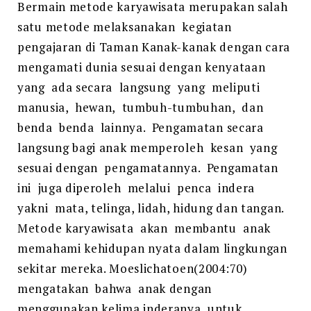
Bermain metode karyawisata merupakan salah
satu metode melaksanakan kegiatan
pengajaran di Taman Kanak-kanak dengan cara
mengamati dunia sesuai dengan kenyataan
yang ada secara langsung yang meliputi
manusia, hewan, tumbuh-tumbuhan, dan
benda benda lainnya. Pengamatan secara
langsung bagi anak memperoleh kesan yang
sesuai dengan pengamatannya. Pengamatan
ini juga diperoleh melalui penca indera
yakni mata, telinga, lidah, hidung dan tangan.
Metode karyawisata akan membantu anak
memahami kehidupan nyata dalam lingkungan
sekitar mereka. Moeslichatoen(2004:70)
mengatakan bahwa anak dengan
menggunakan kelima inderanya untuk