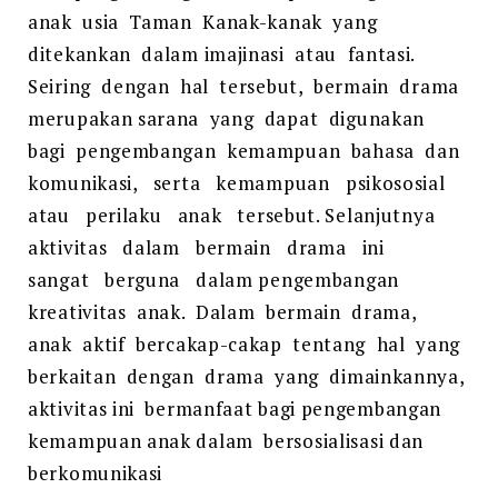
anak usia Taman Kanak-kanak yang
ditekankan dalam imajinasi atau fantasi.
Seiring dengan hal tersebut, bermain drama
merupakan sarana yang dapat digunakan
bagi pengembangan kemampuan bahasa dan
komunikasi, serta kemampuan psikososial
atau perilaku anak tersebut. Selanjutnya
aktivitas dalam bermain drama ini
sangat berguna dalam pengembangan
kreativitas anak. Dalam bermain drama,
anak aktif bercakap-cakap tentang hal yang
berkaitan dengan drama yang dimainkannya,
aktivitas ini bermanfaat bagi pengembangan
kemampuan anak dalam bersosialisasi dan
berkomunikasi